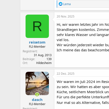
R
Lema
e
a
k
20 Nov. 2025
t
R
i
Hi, wir waren letztes Jahr im 
o
Strandliegen kostenlos. Zimmer
n
sehr klares Wasser und langsam
e
n
viel los.
reisetom
:
Wir würden jederzeit wieder b
FLI-Member
Ich meine das das beachcomber
Registriert
31 Aug. 2013
Beiträge
139
Ort
Hildesheim
22 Dez. 2025
Wir waren im Juli 2024 im Resi
zu sein. Wir hatten es aber sp
Küche, seitlichem Meerblick u
Für uns die perfekte Unterkunf
dasch
Nur mal so als Alternative, fal
FLI-Member
Registriert