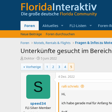
Foren
Aktuelles
FLI-Listen
Foren-R
Neue Beiträge
Foren durchsuchen
Foren
Motels, Rentals & Flights
Fragen & Infos zu Mote
Unterkünfte gesucht im Bereich 
E
E
Doktor
5 Juni 2022
r
r
Vorherige
1
2
3
4
5
s
s
t
t
e
e
4 Dez. 2022
l
l
S
l
l
ralli schrieb:
e
t
r
a
Hi,
m
speed34
ich habe gerade mal für Anfang N
FLI-Silver-Member