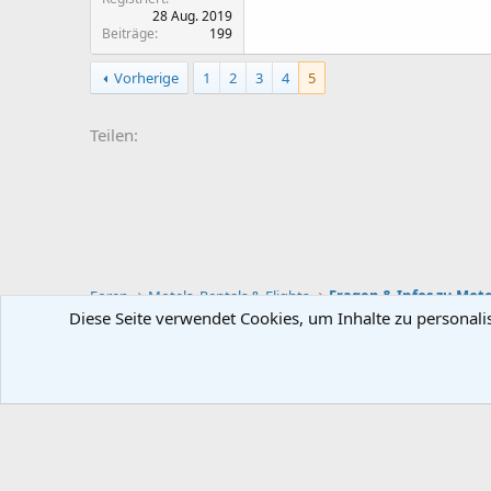
28 Aug. 2019
Beiträge
199
Vorherige
1
2
3
4
5
Teilen:
Foren
Motels, Rentals & Flights
Fragen & Infos zu Mote
Diese Seite verwendet Cookies, um Inhalte zu personali
Deutsch