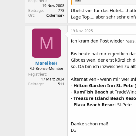
Ralf
Registriert
19 Nov. 2008
Übelst viel für das Hotel.....h
Beiträge
778
Ort
Rödermark
Lage Top.....aber sehr sehr ein
19 Nov. 2025
M
Ich kram den Post wieder raus. 
Bis heute hat mir eigentlich da
Gibt es wen, der erst kürzlich 
MareikeH
so. Da bin ich inzwischen zu alt
FLI-Bronze-Member
Registriert
Alternativen - wenn mir wer In
17 März 2024
Beiträge
511
-
Hilton Garden Inn St. Pete
-
RumFish Beach
at TradeWin
-
Treasure Island Beach Reso
-
Plaza Beach Resor
t St.Pete
Danke schon mal!
LG