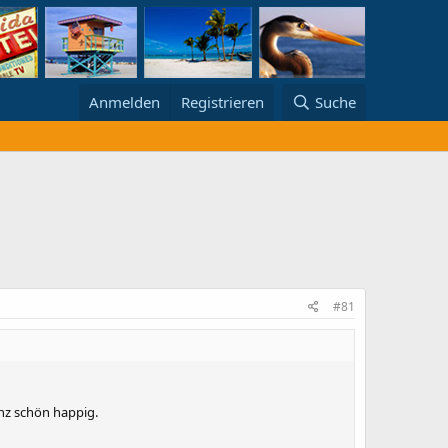
Anmelden
Registrieren
Suche
#81
nz schön happig.