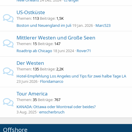
New Orleans
24 Dez. 2024
cc-angel
US-Ostküste
Themen
113
Beiträge
1,5K
Boston und Neuengland im Juli
19 Jan. 2026
Marc523
Mittlerer Westen und Große Seen
Themen
15
Beiträge
147
Roadtrip ab Chicago
18 Juni 2024
Rover71
Der Westen
Themen
135
Beiträge
2,2K
Hotel-Empfehlung Los Angeles und Tips für zwei halbe Tage LA
23 Juni 2026
Floridamarco
Tour America
Themen
35
Beiträge
767
KANADA: Ottawa oder Montreal oder beides?
3 Aug. 2025
emscherbruch
Offshore