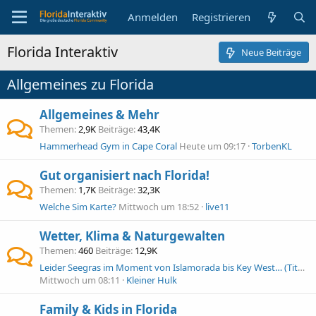
Anmelden
Registrieren
Florida Interaktiv
Neue Beiträge
Allgemeines zu Florida
Allgemeines & Mehr
Themen
2,9K
Beiträge
43,4K
Hammerhead Gym in Cape Coral
Heute um 09:17
TorbenKL
Gut organisiert nach Florida!
Themen
1,7K
Beiträge
32,3K
Welche Sim Karte?
Mittwoch um 18:52
live11
Wetter, Klima & Naturgewalten
Themen
460
Beiträge
12,9K
Leider Seegras im Moment von Islamorada bis Key West… (Titel angepasst)
Mittwoch um 08:11
Kleiner Hulk
Family & Kids in Florida