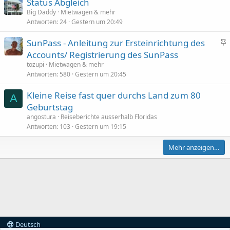
Status Abgleich
Big Daddy
Mietwagen & mehr
Antworten
24
Gestern um 20:49
SunPass - Anleitung zur Ersteinrichtung des
n
Accounts/ Registrierung des SunPass
g
tozupi
Mietwagen & mehr
e
Antworten
580
Gestern um 20:45
h
Kleine Reise fast quer durchs Land zum 80
e
A
Geburtstag
f
t
angostura
Reiseberichte ausserhalb Floridas
Antworten
103
Gestern um 19:15
e
t
Mehr anzeigen…
Deutsch