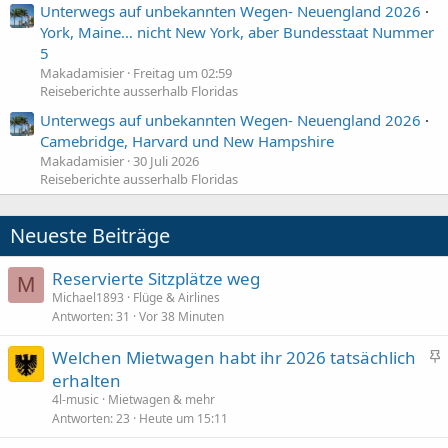
Unterwegs auf unbekannten Wegen- Neuengland 2026
York, Maine… nicht New York, aber Bundesstaat Nummer
5
Makadamisier
Freitag um 02:59
Reiseberichte ausserhalb Floridas
Unterwegs auf unbekannten Wegen- Neuengland 2026
Camebridge, Harvard und New Hampshire
Makadamisier
30 Juli 2026
Reiseberichte ausserhalb Floridas
Neueste Beiträge
Reservierte Sitzplätze weg
M
Michael1893
Flüge & Airlines
Antworten
31
Vor 38 Minuten
Welchen Mietwagen habt ihr 2026 tatsächlich
n
erhalten
g
4l-music
Mietwagen & mehr
e
Antworten
23
Heute um 15:11
h