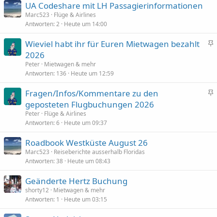
UA Codeshare mit LH Passagierinformationen
e
Marc523
Flüge & Airlines
f
Antworten
2
Heute um 14:00
t
e
Wieviel habt ihr für Euren Mietwagen bezahlt
t
n
2026
g
Peter
Mietwagen & mehr
e
Antworten
136
Heute um 12:59
h
Fragen/Infos/Kommentare zu den
e
n
geposteten Flugbuchungen 2026
f
g
t
Peter
Flüge & Airlines
e
Antworten
6
Heute um 09:37
e
h
t
Roadbook Westküste August 26
e
Marc523
Reiseberichte ausserhalb Floridas
f
Antworten
38
Heute um 08:43
t
e
Geänderte Hertz Buchung
t
shorty12
Mietwagen & mehr
Antworten
1
Heute um 03:15